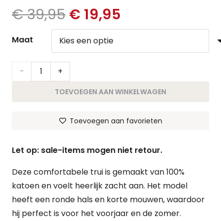
Oorspronkelijke
Huidige
€
39,95
€
19,95
prijs
prijs
was:
is:
Maat
€ 39,95.
€ 19,95.
Trui
Roos
TOEVOEGEN AAN WINKELWAGEN
|
Toevoegen aan favorieten
Beige
aantal
Let op: sale-items mogen niet retour.
Deze comfortabele trui is gemaakt van 100%
katoen en voelt heerlijk zacht aan. Het model
heeft een ronde hals en korte mouwen, waardoor
hij perfect is voor het voorjaar en de zomer.