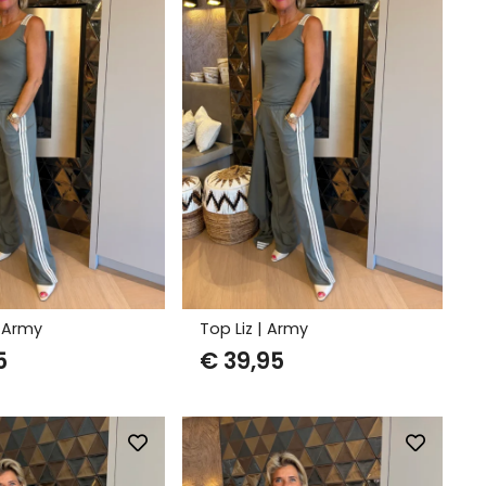
| Army
Top Liz | Army
5
€
39,95