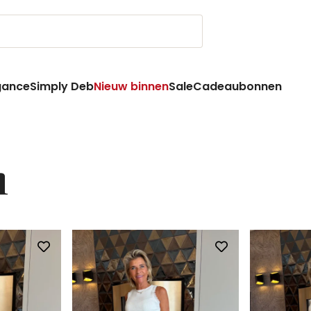
gance
Simply Deb
Nieuw binnen
Sale
Cadeaubonnen
n