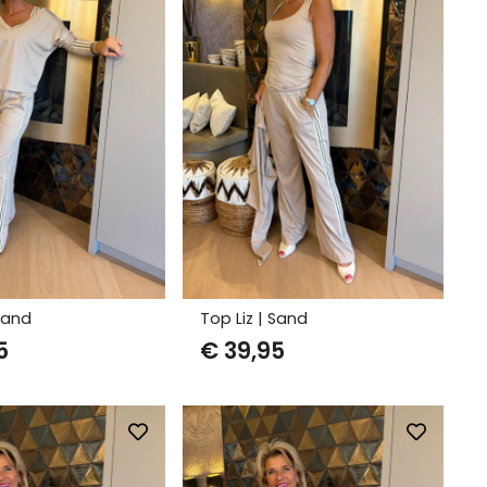
 Sand
Top Liz | Sand
5
€
39,95