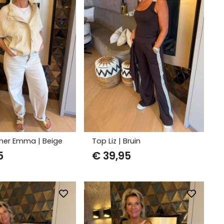
er Emma | Beige
Top Liz | Bruin
5
€
39,95