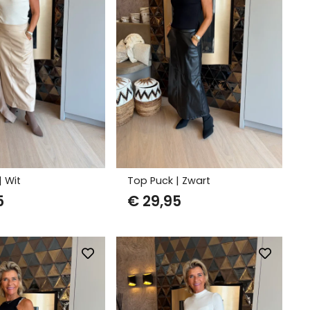
| Wit
Top Puck | Zwart
5
€
29,95