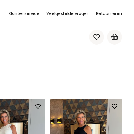
Klantenservice
Veelgestelde vragen
Retourneren
Geen producten in de winkelwagen.