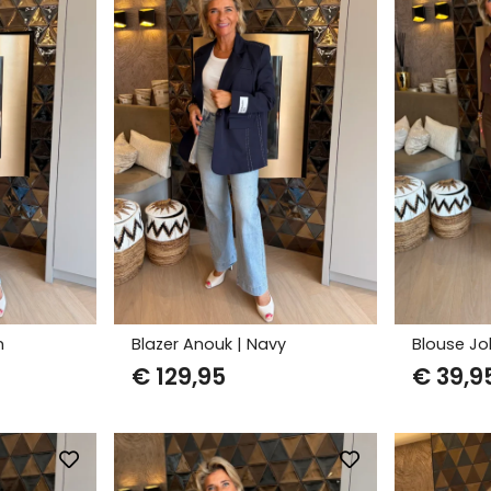
n
Blazer Anouk | Navy
Blouse Jol
€
129,95
€
39,9