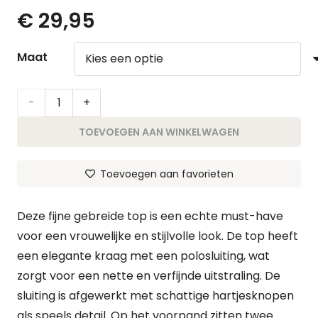
€
29,95
Maat
Top
Ashley
TOEVOEGEN AAN WINKELWAGEN
|
Toevoegen aan favorieten
Zwart
aantal
Deze fijne gebreide top is een echte must-have
voor een vrouwelijke en stijlvolle look. De top heeft
een elegante kraag met een polosluiting, wat
zorgt voor een nette en verfijnde uitstraling. De
sluiting is afgewerkt met schattige hartjesknopen
als speels detail.
Op het voorpand zitten twee