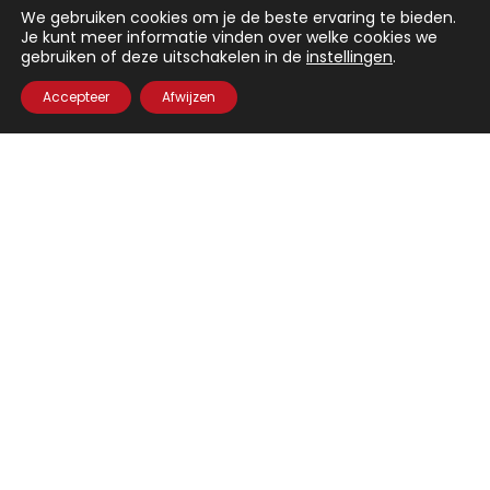
We gebruiken cookies om je de beste ervaring te bieden.
Je kunt meer informatie vinden over welke cookies we
gebruiken of deze uitschakelen in de
instellingen
.
Debby van der Zande
lanceert Deb’s Casual
Accepteer
Afwijzen
Elegance: een kledinglijn met tijdloos chique
ontwerpen en een casual twist.
Mis niets!
Blijf op de hoogte en volg Debby op haar socials.
Catalogus
Home