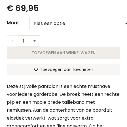
€
69,95
Maat
Pantalon
Silke
TOEVOEGEN AAN WINKELWAGEN
|
Toevoegen aan favorieten
Zwart
aantal
Deze stijlvolle pantalon is een echte musthave
voor iedere garderobe. De broek heeft een rechte
pijp en een mooie brede tailleband met
riemlussen. Aan de achterkant van de boord zit
elastiek verwerkt, wat zorgt voor extra
draagcomfort en een fijne pasvorm. Op het