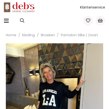
Klantenservice
Home
/
Kleding
/
Broeken
/
Pantalon Silke | Zwart