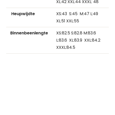
XL:42 XXL:44 XXXL: 48
Heupwijdte
XS:43 S:45 M:47 L:49
XL:51 XXL:55
Binnenbeenlengte
XS:82.5 S:82.8 M:83.6
L:83.6 XL:83.9 XXL:84.2
XXXL:84.5