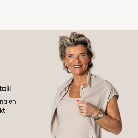
ail
ialen
kt.