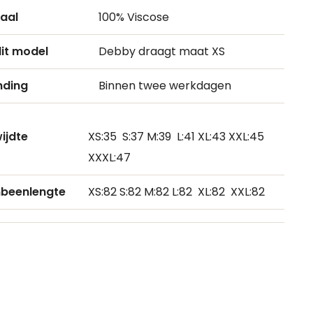
aal
100% Viscose
it model
Debby draagt maat XS
nding
Binnen twee werkdagen
wijdte
XS:35 S:37 M:39 L:41 XL:43 XXL:45
XXXL:47
nbeenlengte
XS:82 S:82 M:82 L:82 XL:82 XXL:82