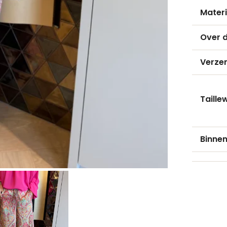
Materi
Over d
Verze
Taille
Binne