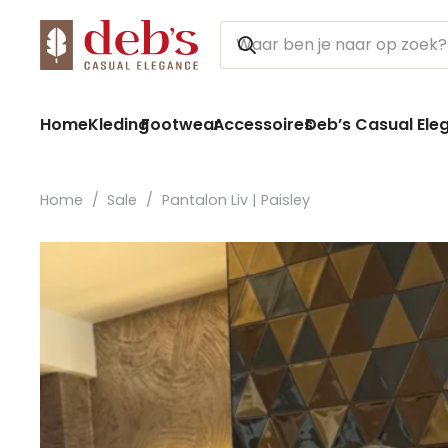
Home
Kleding
Footwear
Accessoires
Deb’s Casual Ele
Home
/
Sale
/
Pantalon Liv | Paisley