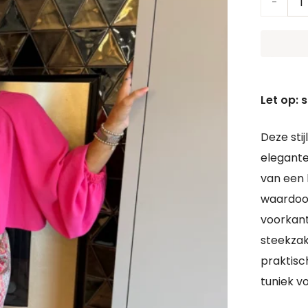
Pantalo
Liv |
Paisley
aantal
Let op: 
Deze stij
elegante
van een 
waardoor
voorkant
steekza
praktisc
tuniek v