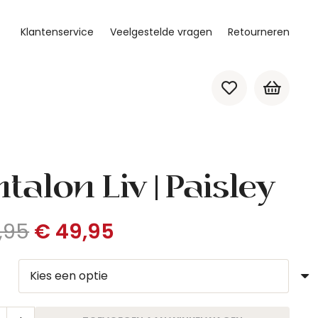
Klantenservice
Veelgestelde vragen
Retourneren
Geen producten in de winkelwagen.
talon Liv | Paisley
Oorspronkelijke
Huidige
,95
€
49,95
prijs
prijs
was:
is:
€ 99,95.
€ 49,95.