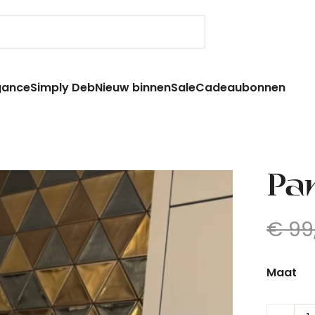
gance
Simply Deb
Nieuw binnen
Sale
Cadeaubonnen
Pan
€
99
Maat