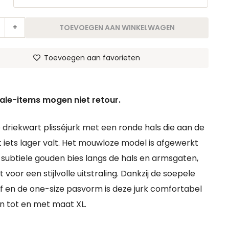
€ 34,95.
€ 17,50.
TOEVOEGEN AAN WINKELWAGEN
Toevoegen aan favorieten
gne
sale-items mogen niet retour.
 driekwart plisséjurk met een ronde hals die aan de
 iets lager valt. Het mouwloze model is afgewerkt
subtiele gouden bies langs de hals en armsgaten,
 voor een stijlvolle uitstraling. Dankzij de soepele
of en de one-size pasvorm is deze jurk comfortabel
n tot en met maat XL.