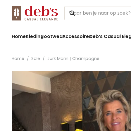
Home
Kleding
Footwear
Accessoires
Deb’s Casual Ele
Home
/
Sale
/
Jurk Marin | Champagne