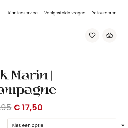
Klantenservice
Veelgestelde vragen
Retourneren
Geen producten in de winkelwagen.
k Marin |
ampagne
Oorspronkelijke
Huidige
,95
€
17,50
prijs
prijs
was:
is: