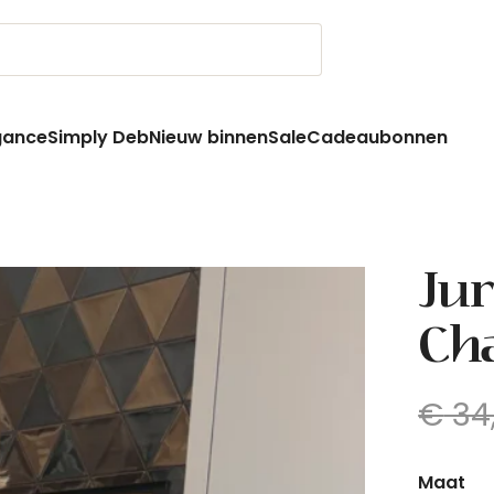
gance
Simply Deb
Nieuw binnen
Sale
Cadeaubonnen
Jur
Ch
€
34
Maat