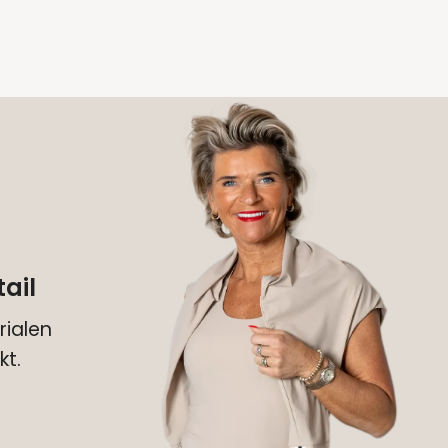
ail
ialen
kt.