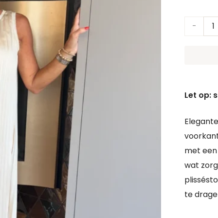
Jurk
Marin
|
Champa
Let op: 
aantal
Elegante
voorkant
met een 
wat zorgt
plissést
te drage