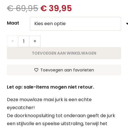
Oorspronkelijke
Huidige
€
69,95
€
39,95
prijs
prijs
was:
is:
Maat
€ 69,95.
€ 39,95.
Jurk
Lumina
TOEVOEGEN AAN WINKELWAGEN
|
Toevoegen aan favorieten
Blauw
aantal
Let op: sale-items mogen niet retour.
Deze mouwloze maxi jurk is een echte
eyecatcher!
De doorknoopsluiting tot onderaan geeft de jurk
een stijlvolle en speelse uitstraling, terwijl het