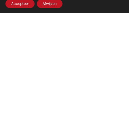
Accepteer
Afwijzen
ontwerpen en een casual twist.
Mis niets!
Blijf op de hoogte en volg Debby op haar socials.
Catalogus
Home
Kleding
Footwear
Accessoires