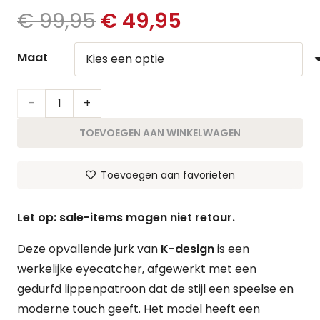
Oorspronkelijke
Huidige
€
99,95
€
49,95
prijs
prijs
was:
is:
Maat
€ 99,95.
€ 49,95.
Jurk
Lippen
TOEVOEGEN AAN WINKELWAGEN
aantal
Toevoegen aan favorieten
Let op: sale-items mogen niet retour.
Deze opvallende jurk van
K-design
is een
werkelijke eyecatcher, afgewerkt met een
gedurfd lippenpatroon dat de stijl een speelse en
moderne touch geeft. Het model heeft een