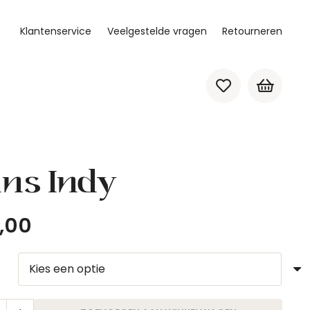
Klantenservice
Veelgestelde vragen
Retourneren
Geen producten in de winkelwagen.
ans Indy
,00