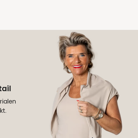
ail
ialen
kt.