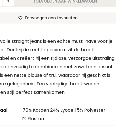
TOEVOEGEN AAN WINKELWAGEN
Toevoegen aan favorieten
lvolle straight jeans is een echte must-have voor je
e. Dankzij de rechte pasvorm zit de broek
el en creëert hij een tijdloze, verzorgde uitstraling.
 is eenvoudig te combineren met zowel een casual
ls een nette blouse of trui, waardoor hij geschikt is
ere gelegenheid. Een veelzijdige broek waarin
en stijl perfect samenkomen.
aal
70% Katoen 24% Lyocell 5% Polyester
1% Elastan