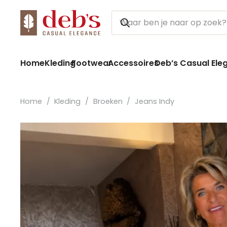
Home
Kleding
Footwear
Accessoires
Deb’s Casual Ele
Home
/
Kleding
/
Broeken
/
Jeans Indy