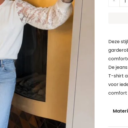
Jeans
Indy
aantal
Deze stij
garderob
comfortab
De jeans
T-shirt a
voor ied
comfort 
Materi