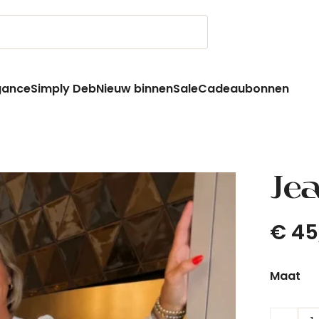
gance
Simply Deb
Nieuw binnen
Sale
Cadeaubonnen
Je
€
45
Maat