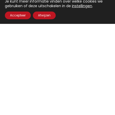
Je kunt meer informatie vinden over welke cookies we
gebruiken of deze uitschakelen in de
instellingen
.
Blijf op de hoogte en volg Debby op haar socials.
Accepteer
Afwijzen
Catalogus
Home
Kleding
Footwear
Accessoires
Deb’s Casual Elegance
Simply Deb
Nieuw binnen