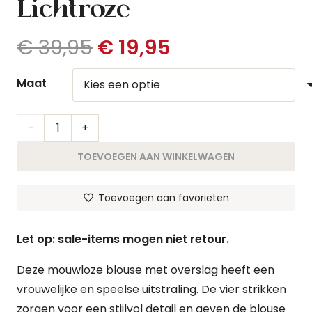
Lichtroze
Oorspronkelijke
Huidige
€
39,95
€
19,95
prijs
prijs
was:
is:
Maat
€ 39,95.
€ 19,95.
Blouse
Veerle
TOEVOEGEN AAN WINKELWAGEN
|
Toevoegen aan favorieten
Lichtroze
aantal
Let op: sale-items mogen niet retour.
Deze mouwloze blouse met overslag heeft een
vrouwelijke en speelse uitstraling. De vier strikken
zorgen voor een stijlvol detail en geven de blouse