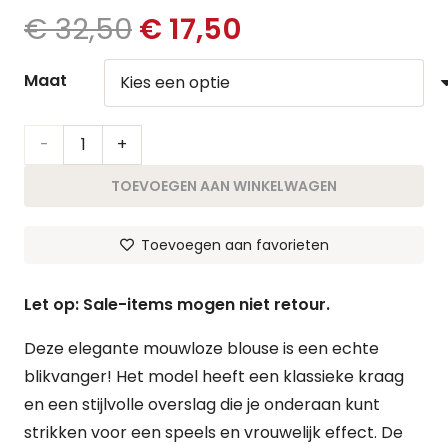
Oorspronkelijke
Huidige
€
32,50
€
17,50
prijs
prijs
was:
is:
Maat
€ 32,50.
€ 17,50.
Blouse
Sterre
TOEVOEGEN AAN WINKELWAGEN
|
Toevoegen aan favorieten
Zwart
aantal
Let op: Sale-items mogen niet retour.
Deze elegante mouwloze blouse is een echte
blikvanger! Het model heeft een klassieke kraag
en een stijlvolle overslag die je onderaan kunt
strikken voor een speels en vrouwelijk effect. De